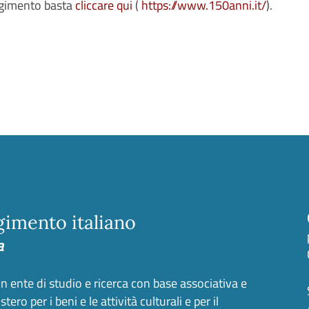
orgimento basta
cliccare qui
(
https://www.150anni.it/
).
rgimento italiano
a
 un ente di studio e ricerca con base associativa e
ero per i beni e le attività culturali e per il