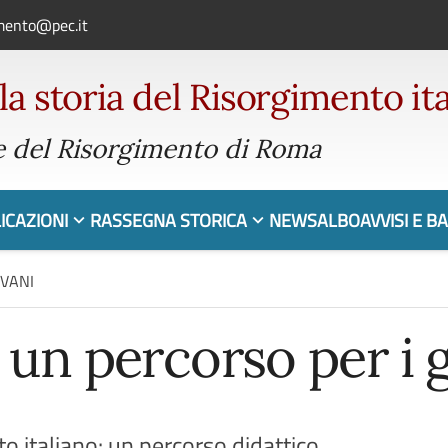
imento@pec.it
 la storia del Risorgimento it
 del Risorgimento di Roma
ICAZIONI
RASSEGNA STORICA
NEWS
ALBO
AVVISI E B
OVANI
 un percorso per i 
o italiano: un percorso didattico