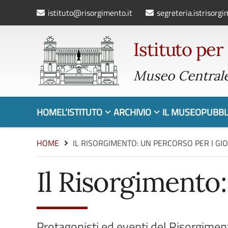
istituto@risorgimento.it
segreteria.istrisorg
Istituto per
Museo Centrale
HOME
L’ISTITUTO
ARCHIVIO
IL MUSEO
PUBBL
HOME
IL RISORGIMENTO: UN PERCORSO PER I GI
Il Risorgimento:
Protagonisti ed eventi del Risorgiment