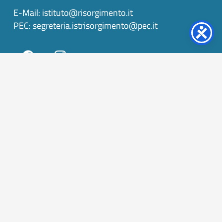
E-Mail:
istituto@risorgimento.it
PEC:
segreteria.istrisorgimento@pec.it
keyboard_arrow_up