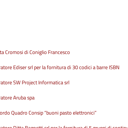
tta Cromosi di Coniglio Francesco
tore Ediser srl per la fornitura di 30 codici a barre ISBN
ratore SW Project Informatica srl
eratore Aruba spa
cordo Quadro Consip “buoni pasto elettronici”
tore Ditta Bagnetti srl per la fornitura di 5 gruppi di contin