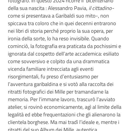
fotografo. In questo 2024 ricorre il bicentenario
della sua nascita : Alessandro Pavia,
il cittadino-
come si presentava a Garibaldi suo mito-, non
spiccava tra coloro che in quei decenni entrarono
nei libri di storia perché proprio la sua opera, per
ironia della sorte, lo ha reso invisibile. Quando
cominciò, la fotografia era praticata da pochissimi e
ignorata dal cospetto dell’arte accademica: esiliato
come sovversivo e colpito da una drammatica
vicenda familiare intrecciata agli eventi
risorgimentali, fu preso d’entusiasmo per
l’avventura garibaldina e si votò alla raccolta dei
ritratti fotografici dei Mille per tramandarne la
memoria. Per l’immane lavoro, trascurò l’avviato
atelier, si rovinò economicamente, agì al limite della
legalità ed ebbe frequentazioni che gli alienarono la
clientela borghese. Ma mai tradì l’ideale e, mentre i
ritratti del suo Album dei Mille, autentica