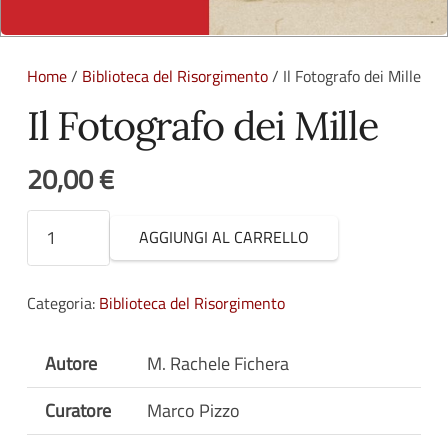
Home
/
Biblioteca del Risorgimento
/ Il Fotografo dei Mille
Il Fotografo dei Mille
20,00
€
Il
AGGIUNGI AL CARRELLO
Fotografo
dei
Mille
Categoria:
Biblioteca del Risorgimento
quantità
Autore
M. Rachele Fichera
Curatore
Marco Pizzo