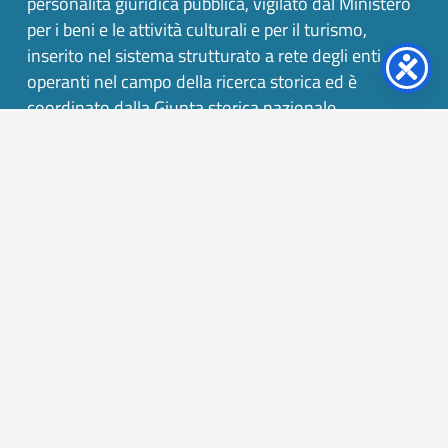
personalità giuridica pubblica, vigilato dal Ministero
per i beni e le attività culturali e per il turismo,
inserito nel sistema strutturato a rete degli enti
operanti nel campo della ricerca storica ed è
coordinato dalla Giunta storica nazionale.
keyboard_arrow_up
Complesso del Vittoriano
p.zza Venezia, 00187 Roma
Codice Fiscale: 00867050585
Segreteria: tel. +39 06 6793598
Amministrazione: tel. +39 06 6793526
E-Mail:
istituto@risorgimento.it
PEC:
segreteria.istrisorgimento@pec.it