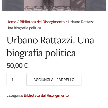
Home
/
Biblioteca del Risorgimento
/ Urbano Rattazzi.
Una biografia politica
Urbano Rattazzi. Una
biografia politica
50,00
€
Urbano
AGGIUNGI AL CARRELLO
Rattazzi.
Una
biografia
Categoria:
Biblioteca del Risorgimento
politica
quantità